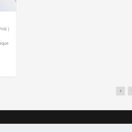
PHIE
|
hique