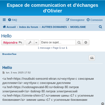
Espace de communication et d'échanges
d'Olivier
FAQ
S’enregistrer
Connexion
R
Accueil
Index du forum
AUTRES DOMAINES
MODELISME
e
Hello
c
Rechercher
Recherche 
Répondre
h
1 message • Page
1
sur
1
e
BrandonTaw
r
c
h
Hello
e
M
lun. 3 nov. 2025 17:52
e
r
s
<a href=https://noutbuki-sensornii-ekran.ru>ноутбуки с сенсорным
s
дисплеем</a> ноутбуки с сенсорным дисплеем
a
g
<a href=https://vodonagrevatel-80.ru>бойлер 80 литров
e
электрический</a> бойлер 80 литров электрический
<a href=https://zimnie-shini-r17.ru>зимние шины r17 с усиленным
боковинами</a> зимние шины r17 с усиленным боковинами