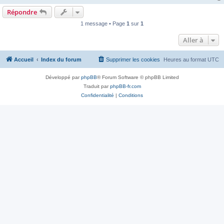
Répondre
1 message • Page
1
sur
1
Aller à
Accueil
Index du forum
Supprimer les cookies
Heures au format
UTC
Développé par
phpBB
® Forum Software © phpBB Limited
Traduit par
phpBB-fr.com
Confidentialité
|
Conditions