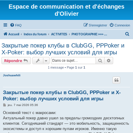
Espace de communication et d'échanges
d'Olivier
FAQ
S’enregistrer
Connexion
R
Accueil
Index du forum
ACTIVITES
PHOTOGRAPHIE >>> accès au forum
e
Закрытые покер клубы в ClubGG, PPPoker и
c
X-Poker: выбор лучших условий для игры
h
Rechercher
Recherche 
Répondre
e
1 message • Page
1
sur
1
r
Joshuawhili
c
h
e
Закрытые покер клубы в ClubGG, PPPoker и X-
Poker: выбор лучших условий для игры
r
M
jeu. 7 mai 2026 05:36
e
s
Основной текст с макросами:
s
Актуальный покер давно ушел за пределы громоздких десктопных
a
g
клиентов. Сегодняшний стандарт — это мобильность, защищенность
e
экосистемы и доступ к хорошим пулам игроков. Именно такую