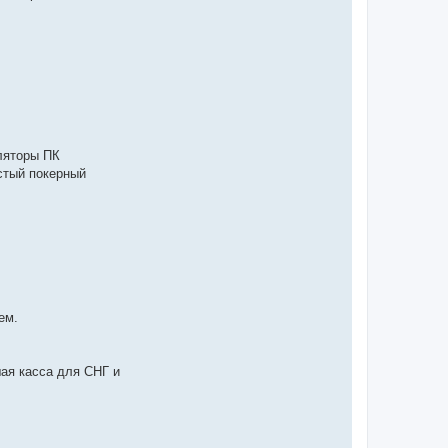
ляторы ПК
стый покерный
ем.
ая касса для СНГ и