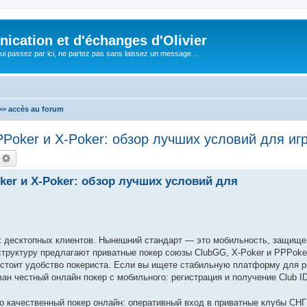
cation et d'échanges d'Olivier
i passez par ici, ne partez pas sans laissez un message ...
 accès au forum
Poker и X-Poker: обзор лучших условий для иг
echercher
Recherche avancée
er и X-Poker: обзор лучших условий для
х десктопных клиентов. Нынешний стандарт — это мобильность, защище
структуру предлагают приватные покер союзы ClubGG, X-Poker и PPPoke
те стоит удобство покериста. Если вы ищете стабильную платформу для 
н честный онлайн покер с мобильного: регистрация и получение Club ID
о качественный покер онлайн: оперативный вход в приватные клубы СНГ