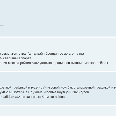
----
динговые агентства</a> дизайн брендинговые агентства
/a> сварични аппарат
тания москва рейтинг</a> доставка рационов питания москва рейтинг
дискретной графикой и ryzen</a> игровой ноутбук с дискретной графикой и 
тбуки 2025 ryzen</a> лучшие игровые ноутбуки 2025 ryzen
нки adidas</a> трекинговые ботинки adidas