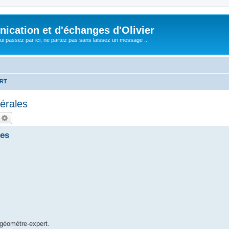
cation et d'échanges d'Olivier
i passez par ici, ne partez pas sans laissez un message ...
ERT
érales
echercher
Recherche avancée
les
e géomètre-expert.