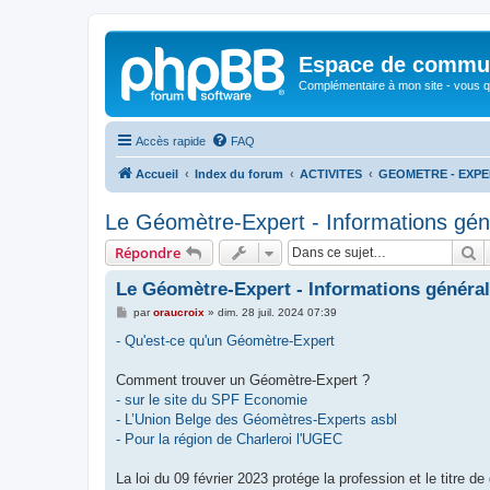
Espace de communi
Complémentaire à mon site - vous qu
Accès rapide
FAQ
Accueil
Index du forum
ACTIVITES
GEOMETRE - EXP
Le Géomètre-Expert - Informations gén
R
Répondre
Le Géomètre-Expert - Informations généra
M
par
oraucroix
»
dim. 28 juil. 2024 07:39
e
s
- Qu'est-ce qu'un Géomètre-Expert
s
a
g
Comment trouver un Géomètre-Expert ?
e
- sur le site du SPF Economie
- L’Union Belge des Géomètres-Experts asbl
- Pour la région de Charleroi l'UGEC
La loi du 09 février 2023 protége la profession et le titre d