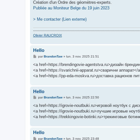
Création d'un Ordre des géomètres-experts.
Publiée au Moniteur Belge du 19 juin 2023
> Me contacter (Lien externe)
-------------------------------------------------------------------------------------
Olivier RAUCROIX
Hello
M
par
BrandonTaw
»
lun. 3 nov. 2025 21:51
e
s
<a href=https://brendingovie-agentstva.ru>дизайн брен
s
<a href=https://svarichnii-apparat.ru>сварични аппарат<
a
g
<a href=https://pp-eda-moskva.ru>доставка рационов пи
e
Hello
M
par
BrandonTaw
»
lun. 3 nov. 2025 22:50
e
s
<a href=https://igrovie-noutbuki.ru>игровой ноутбук с 
s
<a href=https://igrovie-noutbuki.ru>лучшие игровые ноу
a
g
<a href=https://trekkingovie-botinki.ru>трекинговые боти
e
Hello
M
par
BrandonTaw
»
lun. 3 nov. 2025 23:48