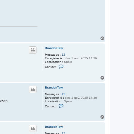
H
a
u
BrandonTaw
t
Messages :
12
Enregistré le :
dim. 2 nov. 2025 14:36
Localisation :
Spain
C
Contact :
o
n
t
H
a
a
c
u
t
BrandonTaw
t
e
r
Messages :
12
B
Enregistré le :
dim. 2 nov. 2025 14:36
ryzen
r
Localisation :
Spain
C
a
Contact :
o
n
n
d
t
o
H
a
n
a
c
T
u
t
a
BrandonTaw
t
e
w
r
Messages :
12