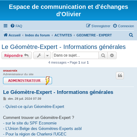
Espace de communication et d'échanges
d'Olivier
FAQ
S’enregistrer
Connexion
R
Accueil
Index du forum
ACTIVITES
GEOMETRE - EXPERT
e
Le Géomètre-Expert - Informations générales
c
Rechercher
Recherche 
Répondre
h
4 messages • Page
1
sur
1
e
oraucroix
r
Administrateur du site
c
h
Le Géomètre-Expert - Informations générales
e
M
dim. 28 juil. 2024 07:39
r
e
s
- Qu'est-ce qu'un Géomètre-Expert
s
a
g
Comment trouver un Géomètre-Expert ?
e
- sur le site du SPF Economie
- L’Union Belge des Géomètres-Experts asbl
- Pour la région de Charleroi l'UGEC