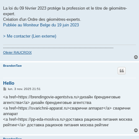
La loi du 09 février 2023 protége la profession et le titre de géomètre-
expert.
Création d'un Ordre des géomètres-experts.
Publiée au Moniteur Belge du 19 juin 2023
> Me contacter (Lien externe)
-----------------------------------------------------------------------------------------
Olivier RAUCROIX
BrandonTaw
Hello
M
lun. 3 nov. 2025 21:51
e
s
<a href=https://brendingovie-agentstva.ru>дизайн брендинговые
s
агентства</a> дизайн брендинговые агентства
a
g
<a href=https://svarichnii-apparat.ru>сварични аппарат</a> сварични
e
аппарат
<a href=https://pp-eda-moskva.ru>доставка рационов питания москва
рейтинг</a> доставка рационов питания москва рейтинг
BrandonTaw