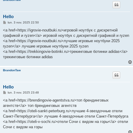
Hello
M
lun. 3 nov. 2025 22:50
e
s
<a href=https://igrovie-noutbuki.ru>игровой ноутбук с дискретной
s
графикой и ryzen</a> игровой ноутбук с дискретной графикой и ryzen
a
g
<a href=https://igrovie-noutbuki.ru>лучшие игровые ноутбуки 2025
e
ryzen</a> лучшие игровые ноутбуки 2025 ryzen
<a href=https://trekkingovie-botinki.ru>трекинговые ботинки adidas</a>
трекинговые ботинки adidas
BrandonTaw
Hello
M
lun. 3 nov. 2025 23:48
e
s
<a href=https://brendingovie-agentstva.ru>топ брендинговых
s
агентств</a> топ брендинговых агентств
a
g
<a href=https://oteli-sankt-peterburg.ru>лучшие 4-звездочные отели
e
Санкт-Петербурга</a> лучшие 4-звездочные отели Санкт-Петербурга
<a href=https://oteli-v-sochi.ru>отели Сочи с видом на горы</a> отели
Сочи с видом на горы