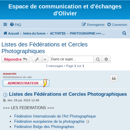
Espace de communication et d'échanges
d'Olivier
FAQ
S’enregistrer
Connexion
R
Accueil
Index du forum
ACTIVITES
PHOTOGRAPHIE >>> accès au forum
e
Listes des Fédérations et Cercles
c
Photographiques
h
Rechercher
Recherche 
Répondre
e
2 messages • Page
1
sur
1
r
oraucroix
c
Administrateur du site
h
e
Listes des Fédérations et Cercles Photographiques
r
M
dim. 28 juil. 2024 12:48
e
s
=== LES FEDERATIONS ===
s
a
Fédération Internationale de l'Art Photographique
g
Fédération européenne de la photographie
e
Fédération Belge des Photographes