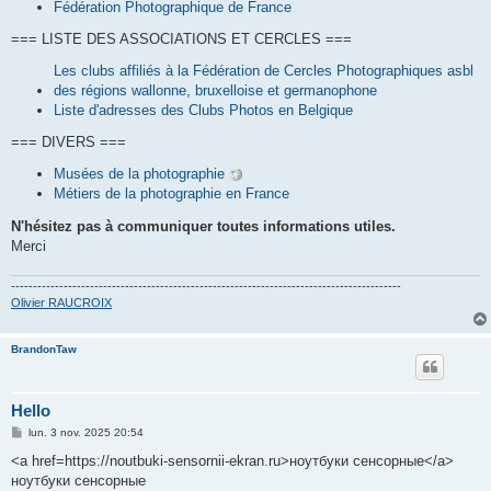
Fédération Photographique de France
=== LISTE DES ASSOCIATIONS ET CERCLES ===
Les clubs affiliés à la Fédération de Cercles Photographiques asbl
des régions wallonne, bruxelloise et germanophone
Liste d'adresses des Clubs Photos en Belgique
=== DIVERS ===
Musées de la photographie
Métiers de la photographie en France
N'hésitez pas à communiquer toutes informations utiles.
Merci
-----------------------------------------------------------------------------------------
Olivier RAUCROIX
BrandonTaw
Hello
M
lun. 3 nov. 2025 20:54
e
s
<a href=https://noutbuki-sensornii-ekran.ru>ноутбуки сенсорные</a>
s
ноутбуки сенсорные
a