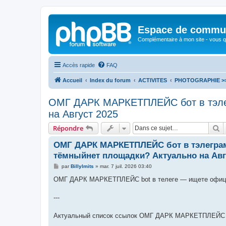
Espace de communi
Complémentaire à mon site - vous qu
Accès rapide
FAQ
Accueil
Index du forum
ACTIVITES
PHOTOGRAPHIE >>>
ОМГ ДАРК МАРКЕТПЛЕЙС бот в тэлег
на Август 2025
R
Répondre
ОМГ ДАРК МАРКЕТПЛЕЙС бот в тэлеграм
тёмныйнет площадки? Актуально на Авг
M
par
BillyImits
»
mar. 7 juil. 2026 03:40
e
s
ОМГ ДАРК МАРКЕТПЛЕЙС bot в телеге — ищете официа
s
a
g
---
e
Актуальный список ссылок ОМГ ДАРК МАРКЕТПЛЕЙС