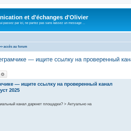
cation et d'échanges d'Olivier
i passez par ici, ne partez pas sans laissez un message ...
 accès au forum
рамчике — ищите ссылку на проверенный кан
echercher
Recherche avancée
чике — ищите ссылку на проверенный канал
уст 2025
льный канал даркнет площадки? > Актуально на