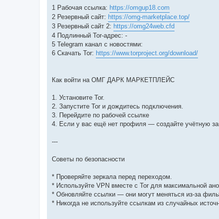
1 Рабочая ссылка:
https://omgup18.com
2 Резервный сайт:
https://omg-marketplace.top/
3 Резервный сайт 2:
https://omg24web.cfd
4 Подлинный Tor-адрес: -
5 Telegram канал с новостями:
6 Скачать Tor:
https://www.torproject.org/download/
Как войти на ОМГ ДАРК МАРКЕТПЛЕЙС
1. Установите Tor.
2. Запустите Tor и дождитесь подключения.
3. Перейдите по рабочей ссылке
4. Если у вас ещё нет профиля — создайте учётную з
---
Советы по безопасности
* Проверяйте зеркала перед переходом.
* Используйте VPN вместе с Tor для максимальной ан
* Обновляйте ссылки — они могут меняться из-за филь
* Никогда не используйте ссылкам из случайных источ