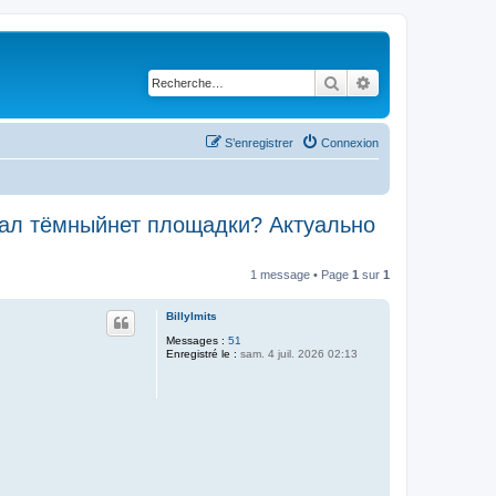
Rechercher
Recherche avancé
S’enregistrer
Connexion
ал тёмныйнет площадки? Актуально
1 message • Page
1
sur
1
BillyImits
Messages :
51
Enregistré le :
sam. 4 juil. 2026 02:13