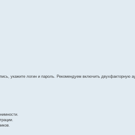
апись, укажите логин и пароль. Рекомендуем включить двухфакторную 
онимности.
трации.
ников.