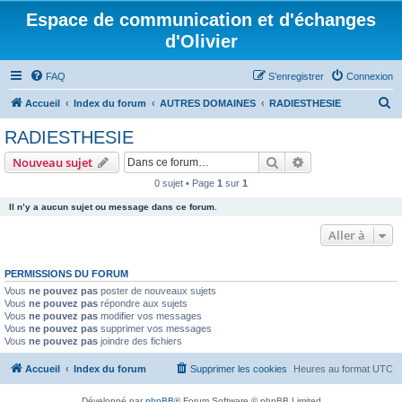
Espace de communication et d'échanges
d'Olivier
FAQ
S’enregistrer
Connexion
R
Accueil
Index du forum
AUTRES DOMAINES
RADIESTHESIE
e
RADIESTHESIE
c
Rechercher
Recherche avanc
Nouveau sujet
h
0 sujet • Page
1
sur
1
e
Il n’y a aucun sujet ou message dans ce forum.
r
c
Aller à
h
PERMISSIONS DU FORUM
e
Vous
ne pouvez pas
poster de nouveaux sujets
r
Vous
ne pouvez pas
répondre aux sujets
Vous
ne pouvez pas
modifier vos messages
Vous
ne pouvez pas
supprimer vos messages
Vous
ne pouvez pas
joindre des fichiers
Accueil
Index du forum
Supprimer les cookies
Heures au format
UTC
Développé par
phpBB
® Forum Software © phpBB Limited