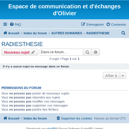
Espace de communication et d'échanges
d'Olivier
FAQ
S’enregistrer
Connexion
R
Accueil
Index du forum
AUTRES DOMAINES
RADIESTHESIE
e
RADIESTHESIE
c
Rechercher
Recherche avanc
Nouveau sujet
h
0 sujet • Page
1
sur
1
e
Il n’y a aucun sujet ou message dans ce forum.
r
c
Aller à
h
PERMISSIONS DU FORUM
e
Vous
ne pouvez pas
poster de nouveaux sujets
r
Vous
ne pouvez pas
répondre aux sujets
Vous
ne pouvez pas
modifier vos messages
Vous
ne pouvez pas
supprimer vos messages
Vous
ne pouvez pas
joindre des fichiers
Accueil
Index du forum
Supprimer les cookies
Heures au format
UTC
Développé par
phpBB
® Forum Software © phpBB Limited