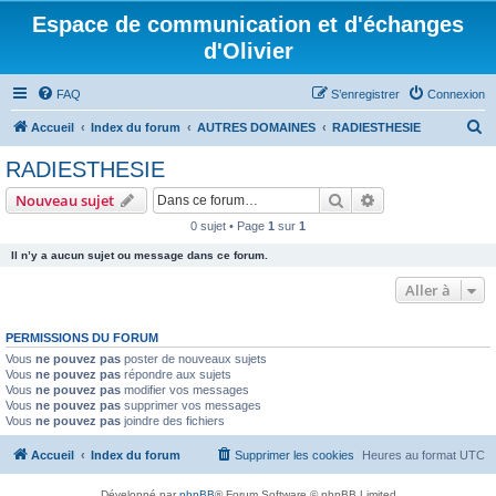
Espace de communication et d'échanges
d'Olivier
FAQ
S’enregistrer
Connexion
R
Accueil
Index du forum
AUTRES DOMAINES
RADIESTHESIE
e
RADIESTHESIE
c
Rechercher
Recherche avanc
Nouveau sujet
h
0 sujet • Page
1
sur
1
e
Il n’y a aucun sujet ou message dans ce forum.
r
c
Aller à
h
PERMISSIONS DU FORUM
e
Vous
ne pouvez pas
poster de nouveaux sujets
r
Vous
ne pouvez pas
répondre aux sujets
Vous
ne pouvez pas
modifier vos messages
Vous
ne pouvez pas
supprimer vos messages
Vous
ne pouvez pas
joindre des fichiers
Accueil
Index du forum
Supprimer les cookies
Heures au format
UTC
Développé par
phpBB
® Forum Software © phpBB Limited