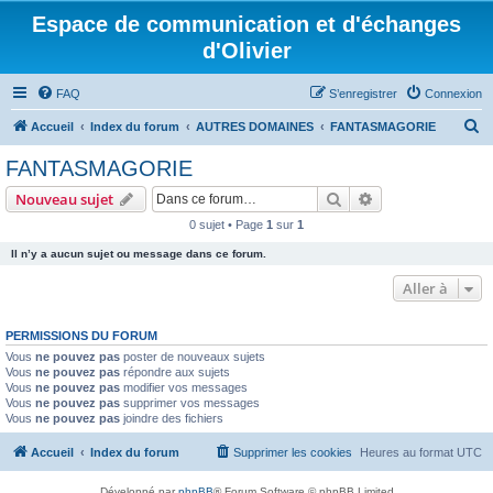
Espace de communication et d'échanges
d'Olivier
FAQ
S’enregistrer
Connexion
R
Accueil
Index du forum
AUTRES DOMAINES
FANTASMAGORIE
e
FANTASMAGORIE
c
Rechercher
Recherche avanc
Nouveau sujet
h
0 sujet • Page
1
sur
1
e
Il n’y a aucun sujet ou message dans ce forum.
r
c
Aller à
h
PERMISSIONS DU FORUM
e
Vous
ne pouvez pas
poster de nouveaux sujets
r
Vous
ne pouvez pas
répondre aux sujets
Vous
ne pouvez pas
modifier vos messages
Vous
ne pouvez pas
supprimer vos messages
Vous
ne pouvez pas
joindre des fichiers
Accueil
Index du forum
Supprimer les cookies
Heures au format
UTC
Développé par
phpBB
® Forum Software © phpBB Limited