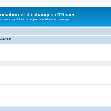
cation et d'échanges d'Olivier
i passez par ici, ne partez pas sans laissez un message ...
AGORIE
cher
cherche avancée