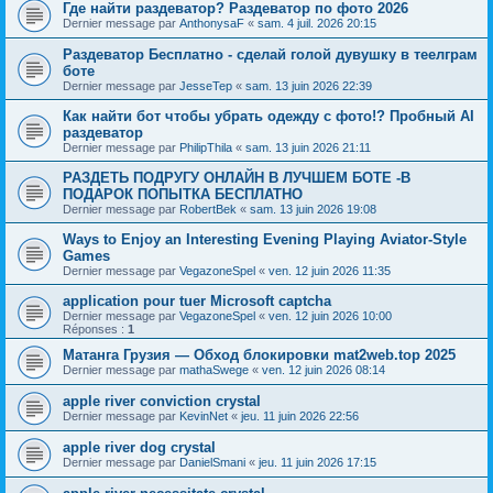
Где найти раздеватор? Раздеватор по фото 2026
Dernier message par
AnthonysaF
«
sam. 4 juil. 2026 20:15
Раздеватор Бесплатно - сделай голой дувушку в теелграм
боте
Dernier message par
JesseTep
«
sam. 13 juin 2026 22:39
Как найти бот чтобы убрать одежду с фото!? Пробный AI
раздеватор
Dernier message par
PhilipThila
«
sam. 13 juin 2026 21:11
РАЗДЕТЬ ПОДРУГУ ОНЛАЙН В ЛУЧШЕМ БОТЕ -В
ПОДАРОК ПОПЫТКА БЕСПЛАТНО
Dernier message par
RobertBek
«
sam. 13 juin 2026 19:08
Ways to Enjoy an Interesting Evening Playing Aviator-Style
Games
Dernier message par
VegazoneSpel
«
ven. 12 juin 2026 11:35
application pour tuer Microsoft captcha
Dernier message par
VegazoneSpel
«
ven. 12 juin 2026 10:00
Réponses :
1
Матанга Грузия — Обход блокировки mat2web.top 2025
Dernier message par
mathaSwege
«
ven. 12 juin 2026 08:14
apple river conviction crystal
Dernier message par
KevinNet
«
jeu. 11 juin 2026 22:56
apple river dog crystal
Dernier message par
DanielSmani
«
jeu. 11 juin 2026 17:15