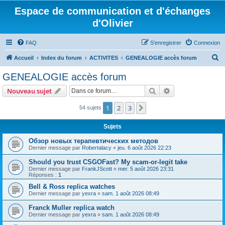
Espace de communication et d'échanges
d'Olivier
FAQ
S’enregistrer
Connexion
R
Accueil
Index du forum
ACTIVITES
GENEALOGIE accès forum
e
GENEALOGIE accès forum
c
Rechercher
Recherche avanc
Nouveau sujet
h
e
1
2
3
Suivante
54 sujets
r
Sujets
c
Обзор новых терапевтических методов
h
Dernier message par
Robertalacy
«
jeu. 6 août 2026 22:23
e
Should you trust CSGOFast? My scam-or-legit take
r
Dernier message par
FrankJScott
«
mer. 5 août 2026 23:31
Réponses :
1
Bell & Ross replica watches
Dernier message par
yexra
«
sam. 1 août 2026 08:49
Franck Muller replica watch
Dernier message par
yexra
«
sam. 1 août 2026 08:49