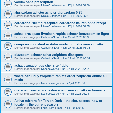
valium sans prescription
Dernier message par
NikoleCutshaw
«
lun. 27 juil. 2026 06:39
alprazolam acheter acheter alprazolam 0.25
Dernier message par
NikoleCutshaw
«
lun. 27 juil. 2026 06:37
cordarone 200 mg rezeptfrei cordarone kaufen ohne rezept
Dernier message par
NikoleCutshaw
«
lun. 27 juil. 2026 06:35
achat lorazepam livraison rapide acheter lorazépam en ligne
Dernier message par
CatherinaNevin
«
lun. 27 juil. 2026 06:33
comprare modafinil in italia modafinil italia senza ricetta
Dernier message par
CatherinaNevin
«
lun. 27 juil. 2026 06:33
diazepam acheter achat zolpidem diazepam
Dernier message par
CatherinaNevin
«
lun. 27 juil. 2026 06:32
achat tramadol pas cher site fiable
Dernier message par
NanceeWargo
«
lun. 27 juil. 2026 06:32
where can i buy zolpidem tablets order zolpidem online eu
meds
Dernier message par
NanceeWargo
«
lun. 27 juil. 2026 06:31
diazepam senza ricetta diazepam senza ricetta in farmacia
Dernier message par
NanceeWargo
«
lun. 27 juil. 2026 06:28
Active mirrors for Torzon Dark – the site, access, how to
locate in the current season
Dernier message par
LouisFrete
«
mar. 14 juil. 2026 08:55