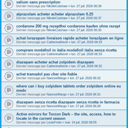
valium sans prescription
Dernier message par
NikoleCutshaw
«
lun. 27 juil. 2026 06:39
alprazolam acheter acheter alprazolam 0.25
Dernier message par
NikoleCutshaw
«
lun. 27 juil. 2026 06:37
cordarone 200 mg rezeptfrei cordarone kaufen ohne rezept
Dernier message par
NikoleCutshaw
«
lun. 27 juil. 2026 06:35
achat lorazepam livraison rapide acheter lorazépam en ligne
Dernier message par
CatherinaNevin
«
lun. 27 juil. 2026 06:33
comprare modafinil in italia modafinil italia senza ricetta
Dernier message par
CatherinaNevin
«
lun. 27 juil. 2026 06:33
diazepam acheter achat zolpidem diazepam
Dernier message par
CatherinaNevin
«
lun. 27 juil. 2026 06:32
achat tramadol pas cher site fiable
Dernier message par
NanceeWargo
«
lun. 27 juil. 2026 06:32
where can i buy zolpidem tablets order zolpidem online eu
meds
Dernier message par
NanceeWargo
«
lun. 27 juil. 2026 06:31
diazepam senza ricetta diazepam senza ricetta in farmacia
Dernier message par
NanceeWargo
«
lun. 27 juil. 2026 06:28
Active mirrors for Torzon Dark – the site, access, how to
locate in the current season
Dernier message par
LouisFrete
«
mar. 14 juil. 2026 08:55