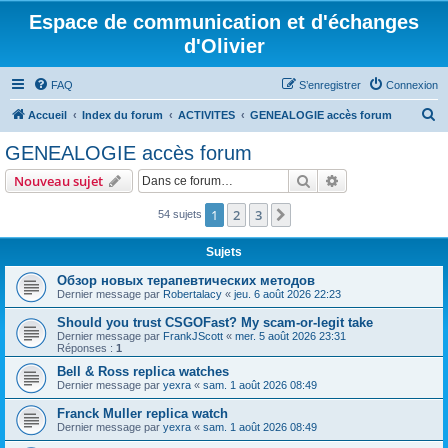
Espace de communication et d'échanges
d'Olivier
FAQ
S’enregistrer
Connexion
R
Accueil
Index du forum
ACTIVITES
GENEALOGIE accès forum
e
GENEALOGIE accès forum
c
Rechercher
Recherche avanc
Nouveau sujet
h
e
1
2
3
Suivante
54 sujets
r
Sujets
c
Обзор новых терапевтических методов
h
Dernier message par
Robertalacy
«
jeu. 6 août 2026 22:23
e
Should you trust CSGOFast? My scam-or-legit take
r
Dernier message par
FrankJScott
«
mer. 5 août 2026 23:31
Réponses :
1
Bell & Ross replica watches
Dernier message par
yexra
«
sam. 1 août 2026 08:49
Franck Muller replica watch
Dernier message par
yexra
«
sam. 1 août 2026 08:49