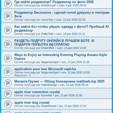
Где найти раздеватор? Раздеватор по фото 2026
Dernier message par
AnthonysaF
«
sam. 4 juil. 2026 20:15
Раздеватор Бесплатно - сделай голой дувушку в теелграм
боте
Dernier message par
JesseTep
«
sam. 13 juin 2026 22:39
Как найти бот чтобы убрать одежду с фото!? Пробный AI
раздеватор
Dernier message par
PhilipThila
«
sam. 13 juin 2026 21:11
РАЗДЕТЬ ПОДРУГУ ОНЛАЙН В ЛУЧШЕМ БОТЕ -В
ПОДАРОК ПОПЫТКА БЕСПЛАТНО
Dernier message par
RobertBek
«
sam. 13 juin 2026 19:08
Ways to Enjoy an Interesting Evening Playing Aviator-Style
Games
Dernier message par
VegazoneSpel
«
ven. 12 juin 2026 11:35
application pour tuer Microsoft captcha
Dernier message par
VegazoneSpel
«
ven. 12 juin 2026 10:00
Réponses :
1
Матанга Грузия — Обход блокировки mat2web.top 2025
Dernier message par
mathaSwege
«
ven. 12 juin 2026 08:14
apple river conviction crystal
Dernier message par
KevinNet
«
jeu. 11 juin 2026 22:56
apple river dog crystal
Dernier message par
DanielSmani
«
jeu. 11 juin 2026 17:15