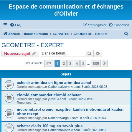
Espace de communication et d'échanges
d'Olivier
FAQ
S’enregistrer
Connexion
R
Accueil
Index du forum
ACTIVITES
GEOMETRE - EXPERT
e
GEOMETRE - EXPERT
c
Rechercher
Recherche avanc
Nouveau sujet
h
e
Page
1
sur
839
1
2
3
4
5
839
Suivante
20951 sujets
…
r
Sujets
c
acheter arimidex en ligne arimidex achat
h
Dernier message par
CatherinaNevin
«
sam. 8 août 2026 08:03
e
clomid commander clomid acheter
r
Dernier message par
yuniel
«
sam. 8 août 2026 08:03
Réponses :
1
metronidazol creme rezeptfrei kaufen metronidazol kaufen
ohne rezept
Dernier message par
NanceeWargo
«
sam. 8 août 2026 08:03
acheter cialis 100 mg en savoir plus
Dernier message par
CatherinaNevin
«
sam. 8 août 2026 08:02