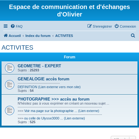
Espace de communication et d'échanges
d'Olivier
FAQ
S’enregistrer
Connexion
R
Accueil
Index du forum
ACTIVITES
e
ACTIVITES
c
Forum
h
e
GEOMETRE - EXPERT
Sujets :
25293
r
GENEALOGIE accès forum
c
----------------------------------
DEFINITION (Lien externe vers mon site)
h
Sujets :
54
e
PHOTOGRAPHIE >>> accès au forum
r
N'hésitez pas à vous exprimer en créant un nouveau sujet ...
--------------------------------------------------------------------
>>>
Voir ma page sur la photographie ... (Lien externe)
--------------------------------------------------------------------
>>>
ou celle de Ulysse3000 ... (Lien externe)
Sujets :
525