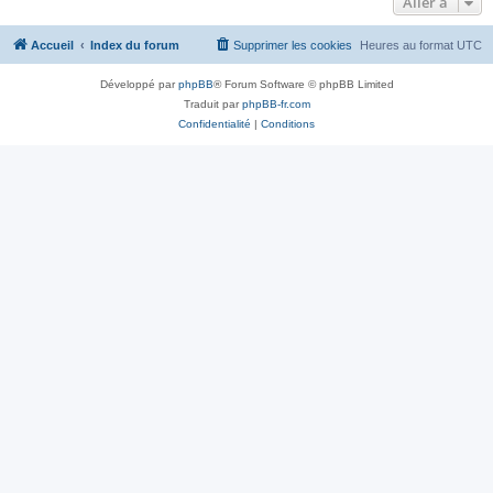
Aller à
Accueil
Index du forum
Supprimer les cookies
Heures au format
UTC
Développé par
phpBB
® Forum Software © phpBB Limited
Traduit par
phpBB-fr.com
Confidentialité
|
Conditions