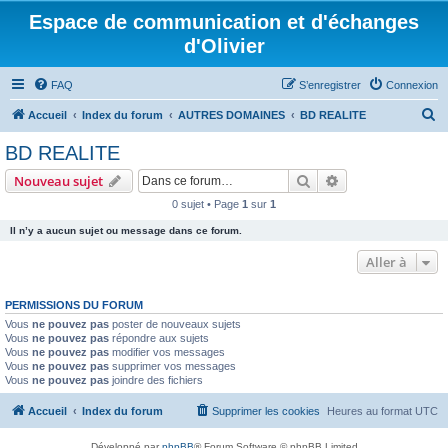
Espace de communication et d'échanges
d'Olivier
FAQ
S’enregistrer
Connexion
R
Accueil
Index du forum
AUTRES DOMAINES
BD REALITE
e
BD REALITE
c
Rechercher
Recherche avanc
Nouveau sujet
h
0 sujet • Page
1
sur
1
e
Il n’y a aucun sujet ou message dans ce forum.
r
c
Aller à
h
PERMISSIONS DU FORUM
e
Vous
ne pouvez pas
poster de nouveaux sujets
r
Vous
ne pouvez pas
répondre aux sujets
Vous
ne pouvez pas
modifier vos messages
Vous
ne pouvez pas
supprimer vos messages
Vous
ne pouvez pas
joindre des fichiers
Accueil
Index du forum
Supprimer les cookies
Heures au format
UTC
Développé par
phpBB
® Forum Software © phpBB Limited