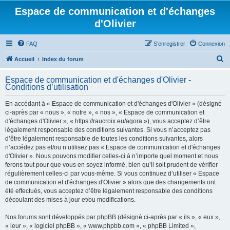
Espace de communication et d'échanges
d'Olivier
FAQ
S’enregistrer
Connexion
R
Accueil
Index du forum
e
Espace de communication et d'échanges d'Olivier -
c
Conditions d’utilisation
h
En accédant à « Espace de communication et d'échanges d'Olivier » (désigné
e
ci-après par « nous », « notre », « nos », « Espace de communication et
r
d'échanges d'Olivier », « https://raucroix.eu/agora »), vous acceptez d’être
légalement responsable des conditions suivantes. Si vous n’acceptez pas
c
d’être légalement responsable de toutes les conditions suivantes, alors
h
n’accédez pas et/ou n’utilisez pas « Espace de communication et d'échanges
d'Olivier ». Nous pouvons modifier celles-ci à n’importe quel moment et nous
e
ferons tout pour que vous en soyez informé, bien qu’il soit prudent de vérifier
r
régulièrement celles-ci par vous-même. Si vous continuez d’utiliser « Espace
de communication et d'échanges d'Olivier » alors que des changements ont
été effectués, vous acceptez d’être légalement responsable des conditions
découlant des mises à jour et/ou modifications.
Nos forums sont développés par phpBB (désigné ci-après par « ils », « eux »,
« leur », « logiciel phpBB », « www.phpbb.com », « phpBB Limited »,