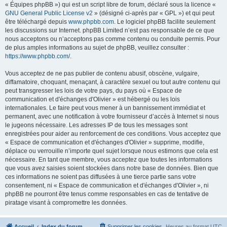
« Équipes phpBB ») qui est un script libre de forum, déclaré sous la licence «
GNU General Public License v2
» (désigné ci-après par « GPL ») et qui peut
être téléchargé depuis
www.phpbb.com
. Le logiciel phpBB facilite seulement
les discussions sur Internet. phpBB Limited n’est pas responsable de ce que
nous acceptons ou n’acceptons pas comme contenu ou conduite permis. Pour
de plus amples informations au sujet de phpBB, veuillez consulter :
https://www.phpbb.com/
.
Vous acceptez de ne pas publier de contenu abusif, obscène, vulgaire,
diffamatoire, choquant, menaçant, à caractère sexuel ou tout autre contenu qui
peut transgresser les lois de votre pays, du pays où « Espace de
communication et d'échanges d'Olivier » est hébergé ou les lois
internationales. Le faire peut vous mener à un bannissement immédiat et
permanent, avec une notification à votre fournisseur d’accès à Internet si nous
le jugeons nécessaire. Les adresses IP de tous les messages sont
enregistrées pour aider au renforcement de ces conditions. Vous acceptez que
« Espace de communication et d'échanges d'Olivier » supprime, modifie,
déplace ou verrouille n’importe quel sujet lorsque nous estimons que cela est
nécessaire. En tant que membre, vous acceptez que toutes les informations
que vous avez saisies soient stockées dans notre base de données. Bien que
ces informations ne soient pas diffusées à une tierce partie sans votre
consentement, ni « Espace de communication et d'échanges d'Olivier », ni
phpBB ne pourront être tenus comme responsables en cas de tentative de
piratage visant à compromettre les données.
Accueil
Index du forum
Supprimer les cookies
Heures au format
UTC