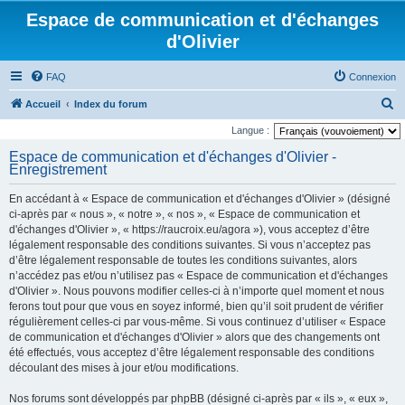
Espace de communication et d'échanges
d'Olivier
FAQ
Connexion
R
Accueil
Index du forum
e
Langue :
c
Espace de communication et d'échanges d'Olivier -
Enregistrement
h
e
En accédant à « Espace de communication et d'échanges d'Olivier » (désigné
r
ci-après par « nous », « notre », « nos », « Espace de communication et
d'échanges d'Olivier », « https://raucroix.eu/agora »), vous acceptez d’être
c
légalement responsable des conditions suivantes. Si vous n’acceptez pas
h
d’être légalement responsable de toutes les conditions suivantes, alors
n’accédez pas et/ou n’utilisez pas « Espace de communication et d'échanges
e
d'Olivier ». Nous pouvons modifier celles-ci à n’importe quel moment et nous
r
ferons tout pour que vous en soyez informé, bien qu’il soit prudent de vérifier
régulièrement celles-ci par vous-même. Si vous continuez d’utiliser « Espace
de communication et d'échanges d'Olivier » alors que des changements ont
été effectués, vous acceptez d’être légalement responsable des conditions
découlant des mises à jour et/ou modifications.
Nos forums sont développés par phpBB (désigné ci-après par « ils », « eux »,