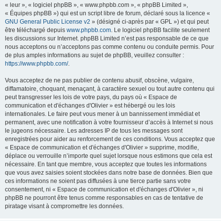
« leur », « logiciel phpBB », « www.phpbb.com », « phpBB Limited »,
« Équipes phpBB ») qui est un script libre de forum, déclaré sous la licence «
GNU General Public License v2
» (désigné ci-après par « GPL ») et qui peut
être téléchargé depuis
www.phpbb.com
. Le logiciel phpBB facilite seulement
les discussions sur Internet. phpBB Limited n’est pas responsable de ce que
nous acceptons ou n’acceptons pas comme contenu ou conduite permis. Pour
de plus amples informations au sujet de phpBB, veuillez consulter :
https://www.phpbb.com/
.
Vous acceptez de ne pas publier de contenu abusif, obscène, vulgaire,
diffamatoire, choquant, menaçant, à caractère sexuel ou tout autre contenu qui
peut transgresser les lois de votre pays, du pays où « Espace de
communication et d'échanges d'Olivier » est hébergé ou les lois
internationales. Le faire peut vous mener à un bannissement immédiat et
permanent, avec une notification à votre fournisseur d’accès à Internet si nous
le jugeons nécessaire. Les adresses IP de tous les messages sont
enregistrées pour aider au renforcement de ces conditions. Vous acceptez que
« Espace de communication et d'échanges d'Olivier » supprime, modifie,
déplace ou verrouille n’importe quel sujet lorsque nous estimons que cela est
nécessaire. En tant que membre, vous acceptez que toutes les informations
que vous avez saisies soient stockées dans notre base de données. Bien que
ces informations ne soient pas diffusées à une tierce partie sans votre
consentement, ni « Espace de communication et d'échanges d'Olivier », ni
phpBB ne pourront être tenus comme responsables en cas de tentative de
piratage visant à compromettre les données.