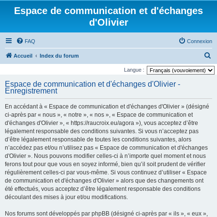
Espace de communication et d'échanges
d'Olivier
FAQ
Connexion
R
Accueil
Index du forum
e
Langue :
c
Espace de communication et d'échanges d'Olivier -
Enregistrement
h
e
En accédant à « Espace de communication et d'échanges d'Olivier » (désigné
r
ci-après par « nous », « notre », « nos », « Espace de communication et
d'échanges d'Olivier », « https://raucroix.eu/agora »), vous acceptez d’être
c
légalement responsable des conditions suivantes. Si vous n’acceptez pas
h
d’être légalement responsable de toutes les conditions suivantes, alors
n’accédez pas et/ou n’utilisez pas « Espace de communication et d'échanges
e
d'Olivier ». Nous pouvons modifier celles-ci à n’importe quel moment et nous
r
ferons tout pour que vous en soyez informé, bien qu’il soit prudent de vérifier
régulièrement celles-ci par vous-même. Si vous continuez d’utiliser « Espace
de communication et d'échanges d'Olivier » alors que des changements ont
été effectués, vous acceptez d’être légalement responsable des conditions
découlant des mises à jour et/ou modifications.
Nos forums sont développés par phpBB (désigné ci-après par « ils », « eux »,