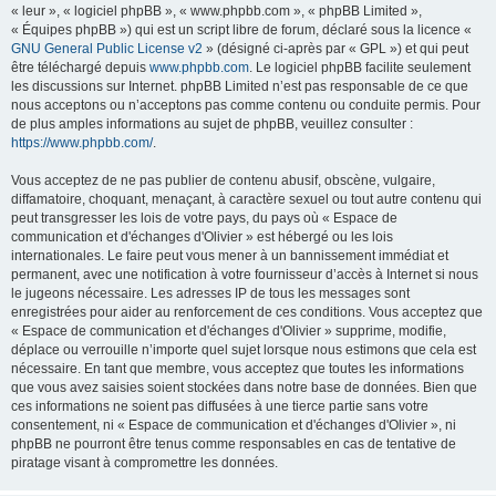
« leur », « logiciel phpBB », « www.phpbb.com », « phpBB Limited »,
« Équipes phpBB ») qui est un script libre de forum, déclaré sous la licence «
GNU General Public License v2
» (désigné ci-après par « GPL ») et qui peut
être téléchargé depuis
www.phpbb.com
. Le logiciel phpBB facilite seulement
les discussions sur Internet. phpBB Limited n’est pas responsable de ce que
nous acceptons ou n’acceptons pas comme contenu ou conduite permis. Pour
de plus amples informations au sujet de phpBB, veuillez consulter :
https://www.phpbb.com/
.
Vous acceptez de ne pas publier de contenu abusif, obscène, vulgaire,
diffamatoire, choquant, menaçant, à caractère sexuel ou tout autre contenu qui
peut transgresser les lois de votre pays, du pays où « Espace de
communication et d'échanges d'Olivier » est hébergé ou les lois
internationales. Le faire peut vous mener à un bannissement immédiat et
permanent, avec une notification à votre fournisseur d’accès à Internet si nous
le jugeons nécessaire. Les adresses IP de tous les messages sont
enregistrées pour aider au renforcement de ces conditions. Vous acceptez que
« Espace de communication et d'échanges d'Olivier » supprime, modifie,
déplace ou verrouille n’importe quel sujet lorsque nous estimons que cela est
nécessaire. En tant que membre, vous acceptez que toutes les informations
que vous avez saisies soient stockées dans notre base de données. Bien que
ces informations ne soient pas diffusées à une tierce partie sans votre
consentement, ni « Espace de communication et d'échanges d'Olivier », ni
phpBB ne pourront être tenus comme responsables en cas de tentative de
piratage visant à compromettre les données.