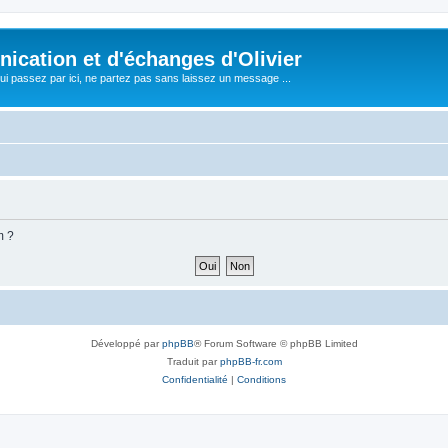
cation et d'échanges d'Olivier
i passez par ici, ne partez pas sans laissez un message ...
m ?
Développé par
phpBB
® Forum Software © phpBB Limited
Traduit par
phpBB-fr.com
Confidentialité
|
Conditions