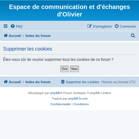
Espace de communication et d'échanges
d'Olivier
FAQ
S’enregistrer
Connexion
R
Accueil
Index du forum
e
Supprimer les cookies
c
h
Êtes-vous sûr de vouloir supprimer tous les cookies de ce forum ?
e
r
c
Accueil
Index du forum
Supprimer les cookies
Heures au format
UTC
h
Développé par
phpBB
® Forum Software © phpBB Limited
e
Traduit par
phpBB-fr.com
r
Confidentialité
|
Conditions