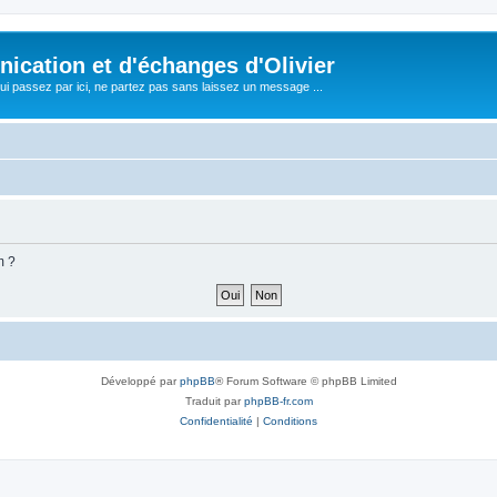
cation et d'échanges d'Olivier
i passez par ici, ne partez pas sans laissez un message ...
m ?
Développé par
phpBB
® Forum Software © phpBB Limited
Traduit par
phpBB-fr.com
Confidentialité
|
Conditions