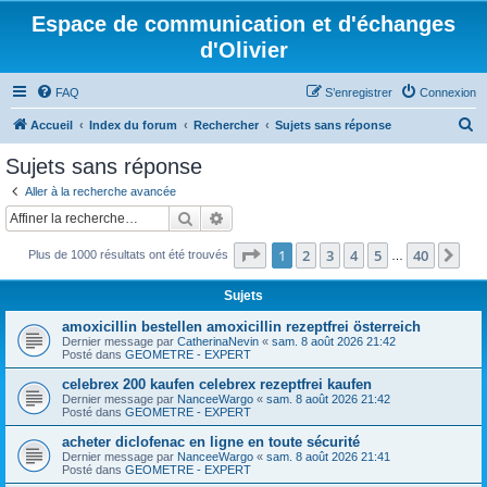
Espace de communication et d'échanges
d'Olivier
FAQ
S’enregistrer
Connexion
R
Accueil
Index du forum
Rechercher
Sujets sans réponse
e
Sujets sans réponse
c
Aller à la recherche avancée
h
Rechercher
Recherche avancée
e
Page
1
sur
40
1
2
3
4
5
40
Sui
Plus de 1000 résultats ont été trouvés
r
…
c
Sujets
h
amoxicillin bestellen amoxicillin rezeptfrei österreich
e
Dernier message par
CatherinaNevin
«
sam. 8 août 2026 21:42
Posté dans
GEOMETRE - EXPERT
r
celebrex 200 kaufen celebrex rezeptfrei kaufen
Dernier message par
NanceeWargo
«
sam. 8 août 2026 21:42
Posté dans
GEOMETRE - EXPERT
acheter diclofenac en ligne en toute sécurité
Dernier message par
NanceeWargo
«
sam. 8 août 2026 21:41
Posté dans
GEOMETRE - EXPERT