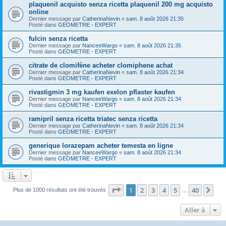
plaquenil acquisto senza ricetta plaquenil 200 mg acquisto
online
Dernier message par
CatherinaNevin
«
sam. 8 août 2026 21:35
Posté dans
GEOMETRE - EXPERT
fulcin senza ricetta
Dernier message par
NanceeWargo
«
sam. 8 août 2026 21:35
Posté dans
GEOMETRE - EXPERT
citrate de clomifène acheter clomiphene achat
Dernier message par
CatherinaNevin
«
sam. 8 août 2026 21:34
Posté dans
GEOMETRE - EXPERT
rivastigmin 3 mg kaufen exelon pflaster kaufen
Dernier message par
NanceeWargo
«
sam. 8 août 2026 21:34
Posté dans
GEOMETRE - EXPERT
ramipril senza ricetta triatec senza ricetta
Dernier message par
CatherinaNevin
«
sam. 8 août 2026 21:34
Posté dans
GEOMETRE - EXPERT
generique lorazepam acheter temesta en ligne
Dernier message par
NanceeWargo
«
sam. 8 août 2026 21:34
Posté dans
GEOMETRE - EXPERT
Page
1
sur
40
1
2
3
4
5
40
Sui
Plus de 1000 résultats ont été trouvés
…
Aller à