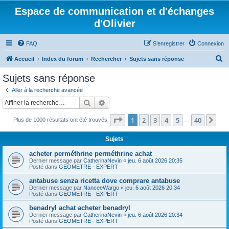
Espace de communication et d'échanges
d'Olivier
FAQ
S’enregistrer
Connexion
R
Accueil
Index du forum
Rechercher
Sujets sans réponse
e
Sujets sans réponse
c
Aller à la recherche avancée
h
Rechercher
Recherche avancée
e
Page
1
sur
40
1
2
3
4
5
40
Sui
Plus de 1000 résultats ont été trouvés
r
…
c
Sujets
h
acheter perméthrine perméthrine achat
e
Dernier message par
CatherinaNevin
«
jeu. 6 août 2026 20:35
Posté dans
GEOMETRE - EXPERT
r
antabuse senza ricetta dove comprare antabuse
Dernier message par
NanceeWargo
«
jeu. 6 août 2026 20:34
Posté dans
GEOMETRE - EXPERT
benadryl achat acheter benadryl
Dernier message par
CatherinaNevin
«
jeu. 6 août 2026 20:34
Posté dans
GEOMETRE - EXPERT