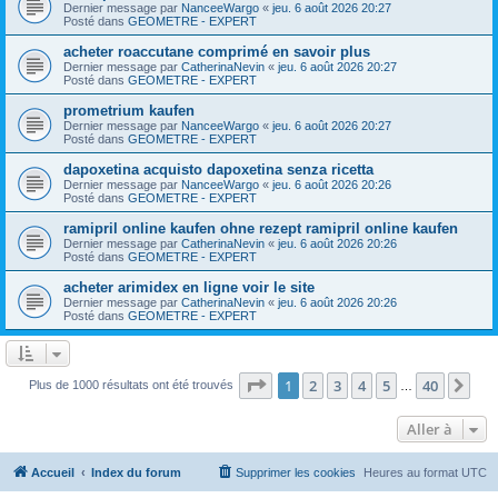
Dernier message par
NanceeWargo
«
jeu. 6 août 2026 20:27
Posté dans
GEOMETRE - EXPERT
acheter roaccutane comprimé en savoir plus
Dernier message par
CatherinaNevin
«
jeu. 6 août 2026 20:27
Posté dans
GEOMETRE - EXPERT
prometrium kaufen
Dernier message par
NanceeWargo
«
jeu. 6 août 2026 20:27
Posté dans
GEOMETRE - EXPERT
dapoxetina acquisto dapoxetina senza ricetta
Dernier message par
NanceeWargo
«
jeu. 6 août 2026 20:26
Posté dans
GEOMETRE - EXPERT
ramipril online kaufen ohne rezept ramipril online kaufen
Dernier message par
CatherinaNevin
«
jeu. 6 août 2026 20:26
Posté dans
GEOMETRE - EXPERT
acheter arimidex en ligne voir le site
Dernier message par
CatherinaNevin
«
jeu. 6 août 2026 20:26
Posté dans
GEOMETRE - EXPERT
Page
1
sur
40
1
2
3
4
5
40
Sui
Plus de 1000 résultats ont été trouvés
…
Aller à
Accueil
Index du forum
Supprimer les cookies
Heures au format
UTC