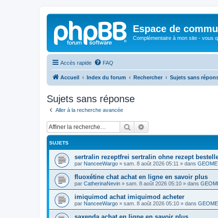
Espace de communi
Complémentaire à mon site - vous qu
Accès rapide
FAQ
Accueil
Index du forum
Rechercher
Sujets sans répon
Sujets sans réponse
Aller à la recherche avancée
Rechercher
Recherche avancée
SUJETS
sertralin rezeptfrei sertralin ohne rezept bestell
par
NanceeWargo
»
sam. 8 août 2026 05:11
» dans
GEOMET
fluoxétine chat achat en ligne en savoir plus
par
CatherinaNevin
»
sam. 8 août 2026 05:10
» dans
GEOME
imiquimod achat imiquimod acheter
par
NanceeWargo
»
sam. 8 août 2026 05:10
» dans
GEOMET
saxenda achat en ligne en savoir plus