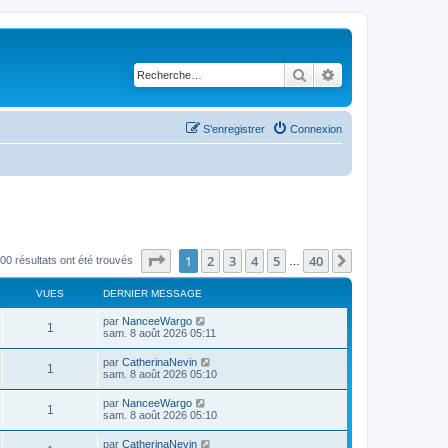
Rechercher
Recherche avancé
S’enregistrer
Connexion
Page
1
sur
40
1
2
3
4
5
40
Suivante
00 résultats ont été trouvés
…
VUES
DERNIER MESSAGE
par
NanceeWargo
1
sam. 8 août 2026 05:11
par
CatherinaNevin
1
sam. 8 août 2026 05:10
par
NanceeWargo
1
sam. 8 août 2026 05:10
par
CatherinaNevin