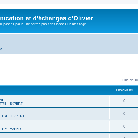
cation et d'échanges d'Olivier
i passez par ici, ne partez pas sans laissez un message ...
se
Plus de 10
RÉPONSES
en
0
RE - EXPERT
0
TRE - EXPERT
0
RE - EXPERT