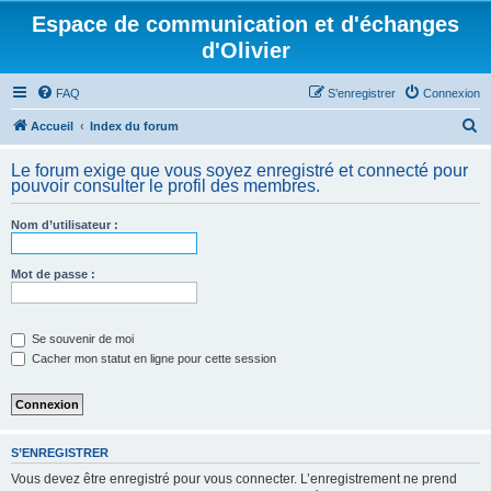
Espace de communication et d'échanges
d'Olivier
FAQ
S’enregistrer
Connexion
R
Accueil
Index du forum
e
Le forum exige que vous soyez enregistré et connecté pour
c
pouvoir consulter le profil des membres.
h
Nom d’utilisateur :
e
r
Mot de passe :
c
h
e
Se souvenir de moi
Cacher mon statut en ligne pour cette session
r
S’ENREGISTRER
Vous devez être enregistré pour vous connecter. L’enregistrement ne prend