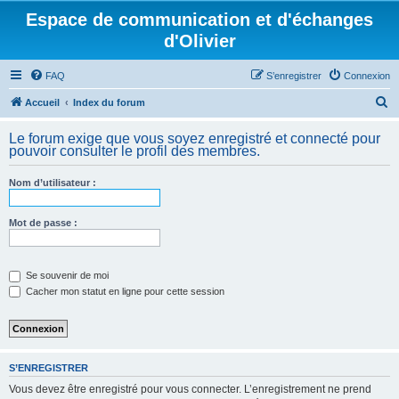
Espace de communication et d'échanges
d'Olivier
FAQ
S’enregistrer
Connexion
R
Accueil
Index du forum
e
Le forum exige que vous soyez enregistré et connecté pour
c
pouvoir consulter le profil des membres.
h
Nom d’utilisateur :
e
r
Mot de passe :
c
h
e
Se souvenir de moi
Cacher mon statut en ligne pour cette session
r
S’ENREGISTRER
Vous devez être enregistré pour vous connecter. L’enregistrement ne prend