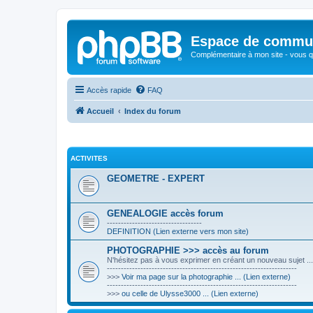
Espace de communi
Complémentaire à mon site - vous qu
Accès rapide
FAQ
Accueil
Index du forum
ACTIVITES
GEOMETRE - EXPERT
GENEALOGIE accès forum
----------------------------------
DEFINITION (Lien externe vers mon site)
PHOTOGRAPHIE >>> accès au forum
N'hésitez pas à vous exprimer en créant un nouveau sujet ...
--------------------------------------------------------------------
>>>
Voir ma page sur la photographie ... (Lien externe)
--------------------------------------------------------------------
>>>
ou celle de Ulysse3000 ... (Lien externe)