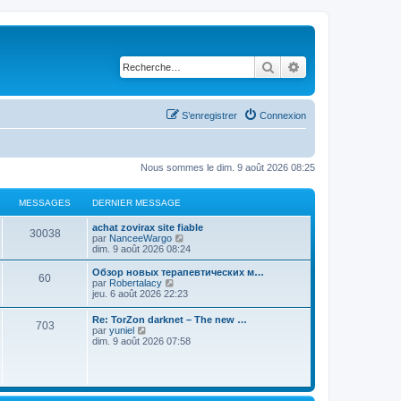
Rechercher
Recherche avancé
S’enregistrer
Connexion
Nous sommes le dim. 9 août 2026 08:25
MESSAGES
DERNIER MESSAGE
achat zovirax site fiable
30038
V
par
NanceeWargo
o
dim. 9 août 2026 08:24
i
r
Обзор новых терапевтических м…
60
l
V
par
Robertalacy
e
o
jeu. 6 août 2026 22:23
d
i
e
r
Re: TorZon darknet – The new …
r
703
l
V
par
yuniel
n
e
o
dim. 9 août 2026 07:58
i
d
i
e
e
r
r
r
l
m
n
e
e
i
d
s
e