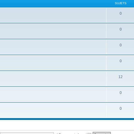
SUJETS
0
0
0
0
12
0
0