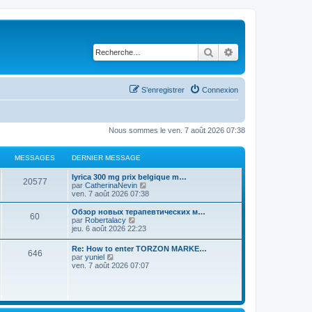
Rechercher
Recherche avancé
S’enregistrer
Connexion
Nous sommes le ven. 7 août 2026 07:38
MESSAGES
DERNIER MESSAGE
lyrica 300 mg prix belgique m…
20577
V
par
CatherinaNevin
o
ven. 7 août 2026 07:38
i
r
Обзор новых терапевтических м…
60
l
V
par
Robertalacy
e
o
jeu. 6 août 2026 22:23
d
i
e
r
Re: How to enter TORZON MARKE…
r
646
l
V
par
yuniel
n
e
o
ven. 7 août 2026 07:07
i
d
i
e
e
r
r
r
l
m
n
e
e
i
d
s
e