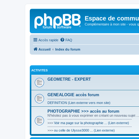
Espace de communi
Complémentaire à mon site - vous qu
Accès rapide
FAQ
Accueil
Index du forum
ACTIVITES
GEOMETRE - EXPERT
GENEALOGIE accès forum
----------------------------------
DEFINITION (Lien externe vers mon site)
PHOTOGRAPHIE >>> accès au forum
N'hésitez pas à vous exprimer en créant un nouveau sujet ...
--------------------------------------------------------------------
>>>
Voir ma page sur la photographie ... (Lien externe)
--------------------------------------------------------------------
>>>
ou celle de Ulysse3000 ... (Lien externe)