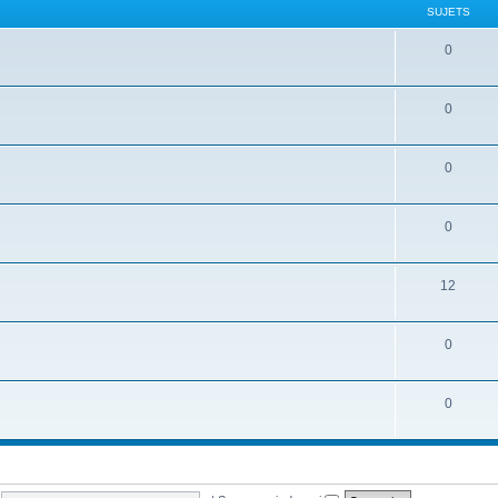
SUJETS
0
0
0
0
12
0
0