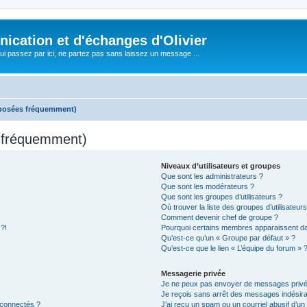
cation et d'échanges d'Olivier
i passez par ici, ne partez pas sans laissez un message ...
 posées fréquemment)
s fréquemment)
Niveaux d’utilisateurs et groupes
Que sont les administrateurs ?
Que sont les modérateurs ?
Que sont les groupes d’utilisateurs ?
Où trouver la liste des groupes d’utilisateur
Comment devenir chef de groupe ?
 ?!
Pourquoi certains membres apparaissent dan
Qu’est-ce qu’un « Groupe par défaut » ?
Qu’est-ce que le lien « L’équipe du forum » 
Messagerie privée
Je ne peux pas envoyer de messages privé
Je reçois sans arrêt des messages indésira
 connectés ?
J’ai reçu un spam ou un courriel abusif d’u