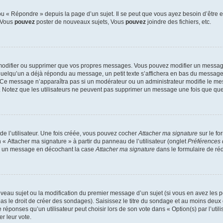
 « Répondre » depuis la page d’un sujet. Il se peut que vous ayez besoin d’être e
: Vous
pouvez
poster de nouveaux sujets, Vous
pouvez
joindre des fichiers, etc.
modifier ou supprimer que vos propres messages. Vous pouvez modifier un message
lqu’un a déjà répondu au message, un petit texte s’affichera en bas du message ind
n. Ce message n’apparaîtra pas si un modérateur ou un administrateur modifie le mes
ive. Notez que les utilisateurs ne peuvent pas supprimer un message une fois que qu
e l’utilisateur. Une fois créée, vous pouvez cocher
Attacher ma signature
sur le fo
 « Attacher ma signature » à partir du panneau de l’utilisateur (onglet
Préférences 
 à un message en décochant la case
Attacher ma signature
dans le formulaire de ré
ouveau sujet ou la modification du premier message d’un sujet (si vous en avez les p
 le droit de créer des sondages). Saisissez le titre du sondage et au moins deux o
onses qu’un utilisateur peut choisir lors de son vote dans « Option(s) par l’utilis
er leur vote.