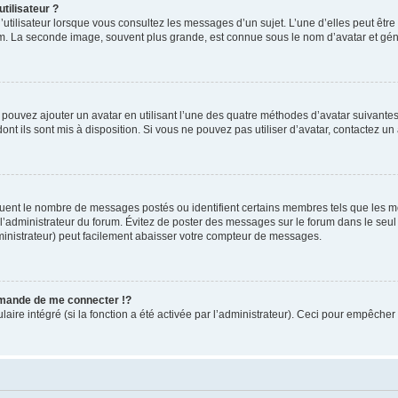
tilisateur ?
utilisateur lorsque vous consultez les messages d’un sujet. L’une d’elles peut êtr
rum. La seconde image, souvent plus grande, est connue sous le nom d’avatar et 
s pouvez ajouter un avatar en utilisant l’une des quatre méthodes d’avatar suivantes 
ont ils sont mis à disposition. Si vous ne pouvez pas utiliser d’avatar, contactez un
iquent le nombre de messages postés ou identifient certains membres tels que les 
ar l’administrateur du forum. Évitez de poster des messages sur le forum dans le seu
ministrateur) peut facilement abaisser votre compteur de messages.
mande de me connecter !?
re intégré (si la fonction a été activée par l’administrateur). Ceci pour empêcher l’u