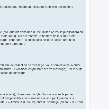
nregistré pour écrire un message. Une liste des options
 (quelquefois dans une durée limitée après sa publication) en
iquant qu’il a été modifié, le nombre de fois qu’il a été
sage, cependant ils ont la possibilité de laisser une note
elqu’un y a répondu.
rmulaire de rédaction de message. Vous pouvez aussi ajouter
du forum --> Modifier les préférences de message
). Par la suite,
daction de message.
ermissions), cliquez sur l’onglet
Sondage
sous la partie
ptions possibles, saisissez une option par ligne dans le
ateur », limiter la durée en jours du sondage (mettre « 0 » pour