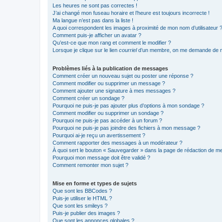
Les heures ne sont pas correctes !
J’ai changé mon fuseau horaire et l’heure est toujours incorrecte !
Ma langue n’est pas dans la liste !
A quoi correspondent les images à proximité de mon nom d’utilisateur 
Comment puis-je afficher un avatar ?
Qu’est-ce que mon rang et comment le modifier ?
Lorsque je clique sur le lien
courriel
d’un membre, on me demande de m
Problèmes liés à la publication de messages
Comment créer un nouveau sujet ou poster une réponse ?
Comment modifier ou supprimer un message ?
Comment ajouter une signature à mes messages ?
Comment créer un sondage ?
Pourquoi ne puis-je pas ajouter plus d’options à mon sondage ?
Comment modifier ou supprimer un sondage ?
Pourquoi ne puis-je pas accéder à un forum ?
Pourquoi ne puis-je pas joindre des fichiers à mon message ?
Pourquoi ai-je reçu un avertissement ?
Comment rapporter des messages à un modérateur ?
À quoi sert le bouton « Sauvegarder » dans la page de rédaction de 
Pourquoi mon message doit être validé ?
Comment remonter mon sujet ?
Mise en forme et types de sujets
Que sont les BBCodes ?
Puis-je utiliser le HTML ?
Que sont les smileys ?
Puis-je publier des images ?
Que sont les annonces globales ?