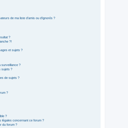
ateurs de ma liste d’amis ou d’ignorés ?
sultat ?
anche ?!
ages et sujets ?
a surveillance ?
 sujets ?
es de sujets ?
orum ?
ible ?
ns légales concernant ce forum ?
r du forum ?