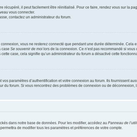
 récupéré, il peut facilement être réinitialisé. Pour ce faire, rendez vous sur la p
uveau vous connecter.
passe, contactez un administrateur du forum.
e connexion, vous ne resterez connecté que pendant une durée déterminée. Cela em
la case
Se souvenir de moi
lors de la connexion. Ce n’est pas recommandé si vous u
s cette case, cela signifie qu’un administrateur du forum a désactivé cette fonctionna
os paramètres d’authentification et votre connexion au forum. Ils fournissent aussi
teur du forum. Si vous rencontrez des problèmes de connexion ou de déconnexion, l
ockés dans notre base de données. Pour les modifier, accédez au
Panneau de l’util
 permettra de modifier tous les paramètres et préférences de votre compte.