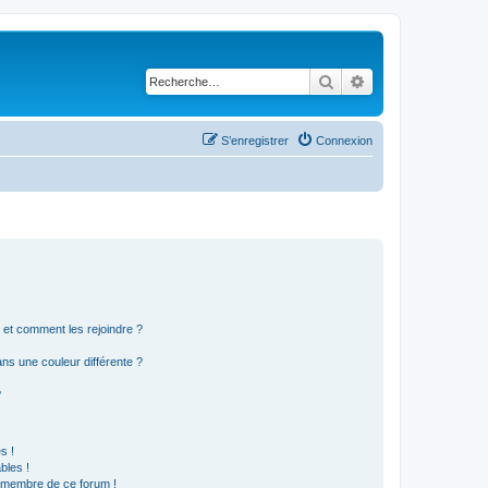
Rechercher
Recherche avancé
S’enregistrer
Connexion
s et comment les rejoindre ?
s une couleur différente ?
?
s !
bles !
n membre de ce forum !