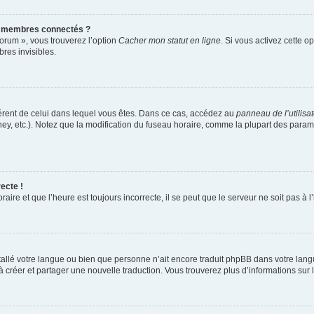
s membres connectés ?
forum », vous trouverez l’option
Cacher mon statut en ligne
. Si vous activez cette o
es invisibles.
ifférent de celui dans lequel vous êtes. Dans ce cas, accédez au
panneau de l’utilisa
ney, etc.). Notez que la modification du fuseau horaire, comme la plupart des para
ecte !
aire et que l’heure est toujours incorrecte, il se peut que le serveur ne soit pas à
installé votre langue ou bien que personne n’ait encore traduit phpBB dans votre l
s à créer et partager une nouvelle traduction. Vous trouverez plus d’informations sur l