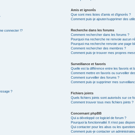
Amis et ignorés
Que sont mes listes d’amis et d’ignorés ?
?
Comment puis-je ajouter/supprimer des utilis
Recherche dans les forums
e connecter !?
Comment rechercher dans les forums ?
Pourquoi ma recherche ne renvoie aucun ré
Pourquoi ma recherche renvoie une page bl
Comment rechercher des membres ?
Comment puis-je trouver mes propres mess
Surveillance et favoris
Quelle est la différence entre les favoris et l
Comment mettre en favoris ou surveiller des
Comment surveiller des forums ?
Comment puis-je supprimer mes surveillanc
message ?
Fichiers joints
Quels fichiers joints sont autorisés sur ce f
Comment trouver tous mes fichiers joints ?
Concernant phpBB
Qui a développé ce logiciel de forum ?
Pourquoi la fonctionnalité X n’est pas dispon
Qui contacter pour les abus ou les questio
Comment puis-je contacter un administrateu