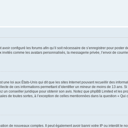
t avoir configuré les forums afin qu’il soit nécessaire de s’enregistrer pour poster
x invités comme les avatars personnalisés, la messagerie privée, l’envoi de courri
t une loi aux États-Unis qui dit que les sites Internet pouvant recueillir des infor
ollecte de ces informations permettant d’identifier un mineur de moins de 13 ans. S
tez un conseiller juridique pour obtenir son avis. Notez que phpBB Limited et les pr
gales de toutes sortes, à l’exception de celles mentionnées dans la question « Qui
réation de nouveaux comptes. Il peut également avoir banni votre IP ou interdit le no