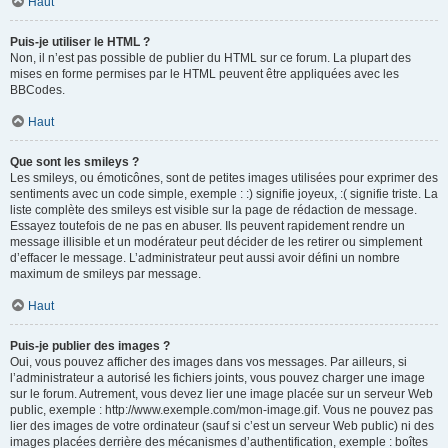
Haut
Puis-je utiliser le HTML ?
Non, il n’est pas possible de publier du HTML sur ce forum. La plupart des
mises en forme permises par le HTML peuvent être appliquées avec les
BBCodes.
Haut
Que sont les smileys ?
Les smileys, ou émoticônes, sont de petites images utilisées pour exprimer des
sentiments avec un code simple, exemple : :) signifie joyeux, :( signifie triste. La
liste complète des smileys est visible sur la page de rédaction de message.
Essayez toutefois de ne pas en abuser. Ils peuvent rapidement rendre un
message illisible et un modérateur peut décider de les retirer ou simplement
d’effacer le message. L’administrateur peut aussi avoir défini un nombre
maximum de smileys par message.
Haut
Puis-je publier des images ?
Oui, vous pouvez afficher des images dans vos messages. Par ailleurs, si
l’administrateur a autorisé les fichiers joints, vous pouvez charger une image
sur le forum. Autrement, vous devez lier une image placée sur un serveur Web
public, exemple : http://www.exemple.com/mon-image.gif. Vous ne pouvez pas
lier des images de votre ordinateur (sauf si c’est un serveur Web public) ni des
images placées derrière des mécanismes d’authentification, exemple : boîtes