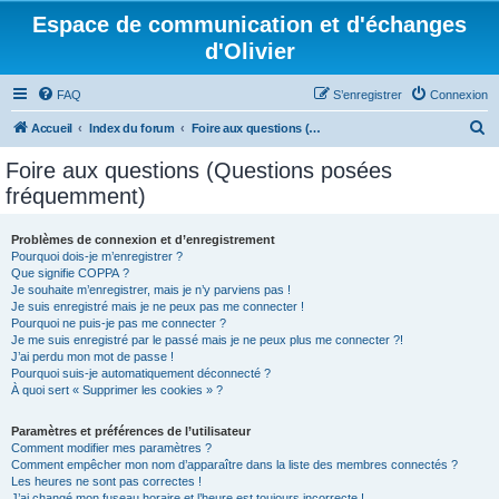
Espace de communication et d'échanges
d'Olivier
FAQ
S’enregistrer
Connexion
R
Accueil
Index du forum
Foire aux questions (Questions posées fréquemment)
e
Foire aux questions (Questions posées
c
fréquemment)
h
e
Problèmes de connexion et d’enregistrement
Pourquoi dois-je m’enregistrer ?
r
Que signifie COPPA ?
c
Je souhaite m’enregistrer, mais je n’y parviens pas !
Je suis enregistré mais je ne peux pas me connecter !
h
Pourquoi ne puis-je pas me connecter ?
Je me suis enregistré par le passé mais je ne peux plus me connecter ?!
e
J’ai perdu mon mot de passe !
r
Pourquoi suis-je automatiquement déconnecté ?
À quoi sert « Supprimer les cookies » ?
Paramètres et préférences de l’utilisateur
Comment modifier mes paramètres ?
Comment empêcher mon nom d’apparaître dans la liste des membres connectés ?
Les heures ne sont pas correctes !
J’ai changé mon fuseau horaire et l’heure est toujours incorrecte !