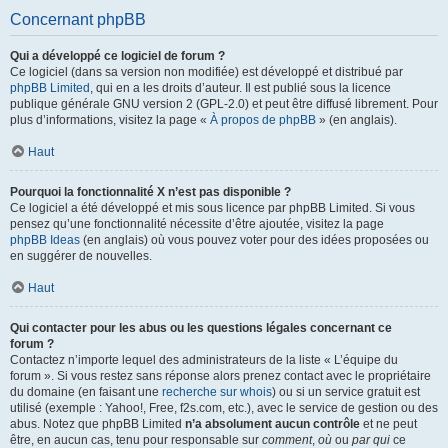
Concernant phpBB
Qui a développé ce logiciel de forum ?
Ce logiciel (dans sa version non modifiée) est développé et distribué par
phpBB Limited
, qui en a les droits d’auteur. Il est publié sous la licence
publique générale GNU version 2 (GPL-2.0) et peut être diffusé librement. Pour
plus d’informations, visitez la page «
À propos de phpBB
» (en anglais).
Haut
Pourquoi la fonctionnalité X n’est pas disponible ?
Ce logiciel a été développé et mis sous licence par phpBB Limited. Si vous
pensez qu’une fonctionnalité nécessite d’être ajoutée, visitez la page
phpBB Ideas
(en anglais) où vous pouvez voter pour des idées proposées ou
en suggérer de nouvelles.
Haut
Qui contacter pour les abus ou les questions légales concernant ce
forum ?
Contactez n’importe lequel des administrateurs de la liste « L’équipe du
forum ». Si vous restez sans réponse alors prenez contact avec le propriétaire
du domaine (en faisant une
recherche sur whois
) ou si un service gratuit est
utilisé (exemple : Yahoo!, Free, f2s.com, etc.), avec le service de gestion ou des
abus. Notez que phpBB Limited
n’a absolument aucun contrôle
et ne peut
être, en aucun cas, tenu pour responsable sur
comment
,
où
ou
par qui
ce