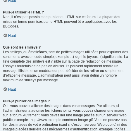
Haut
Puis-je utiliser le HTML ?
Non, il n’est pas possible de publier du HTML sur ce forum. La plupart des
mises en forme permises par le HTML peuvent être appliquées avec les
BBCodes.
Haut
Que sont les smileys ?
Les smileys, ou émoticônes, sont de petites images utilisées pour exprimer des
sentiments avec un code simple, exemple : :) signifie joyeux, :( signifie triste. La
liste complète des smileys est visible sur la page de rédaction de message.
Essayez toutefois de ne pas en abuser. Ils peuvent rapidement rendre un
message illisible et un modérateur peut décider de les retirer ou simplement
d’effacer le message. L’administrateur peut aussi avoir défini un nombre
maximum de smileys par message.
Haut
Puis-je publier des images ?
Oui, vous pouvez afficher des images dans vos messages. Par ailleurs, si
l’administrateur a autorisé les fichiers joints, vous pouvez charger une image
sur le forum. Autrement, vous devez lier une image placée sur un serveur Web
public, exemple : http://www.exemple.com/mon-image.gif. Vous ne pouvez pas
lier des images de votre ordinateur (sauf si c’est un serveur Web public) ni des
images placées derrière des mécanismes d’authentification, exemple : boîtes