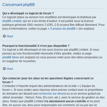
Concernant phpBB
Qui a développé ce logiciel de forum ?
Ce logiciel (dans sa version non modifiée) est développé et distribué par
phpBB Limited
, qui en a les droits d’auteur. Il est publié sous la licence
publique générale GNU version 2 (GPL-2.0) et peut être diffusé librement. Pour
plus d’informations, visitez la page «
À propos de phpBB
» (en anglais).
Haut
Pourquoi la fonctionnalité X n’est pas disponible ?
Ce logiciel a été développé et mis sous licence par phpBB Limited. Si vous
pensez qu’une fonctionnalité nécessite d’être ajoutée, visitez la page
phpBB Ideas
(en anglais) où vous pouvez voter pour des idées proposées ou
en suggérer de nouvelles.
Haut
Qui contacter pour les abus ou les questions légales concernant ce
forum ?
Contactez n’importe lequel des administrateurs de la liste « L’équipe du
forum ». Si vous restez sans réponse alors prenez contact avec le propriétaire
du domaine (en faisant une
recherche sur whois
) ou si un service gratuit est
utilisé (exemple : Yahoo!, Free, f2s.com, etc.), avec le service de gestion ou des
abus. Notez que phpBB Limited
n’a absolument aucun contrôle
et ne peut
être, en aucun cas, tenu pour responsable sur
comment
,
où
ou
par qui
ce