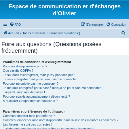
Espace de communication et d'échanges
d'Olivier
FAQ
S’enregistrer
Connexion
R
Accueil
Index du forum
Foire aux questions (Questions posées fréquemment)
e
Foire aux questions (Questions posées
c
fréquemment)
h
e
Problèmes de connexion et d’enregistrement
Pourquoi dois-je m’enregistrer ?
r
Que signifie COPPA ?
c
Je souhaite m’enregistrer, mais je n’y parviens pas !
Je suis enregistré mais je ne peux pas me connecter !
h
Pourquoi ne puis-je pas me connecter ?
Je me suis enregistré par le passé mais je ne peux plus me connecter ?!
e
J’ai perdu mon mot de passe !
r
Pourquoi suis-je automatiquement déconnecté ?
À quoi sert « Supprimer les cookies » ?
Paramètres et préférences de l’utilisateur
Comment modifier mes paramètres ?
Comment empêcher mon nom d’apparaître dans la liste des membres connectés ?
Les heures ne sont pas correctes !
J’ai changé mon fuseau horaire et l’heure est toujours incorrecte !