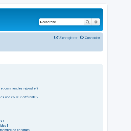
Rechercher
Recherche avancé
S’enregistrer
Connexion
s et comment les rejoindre ?
s une couleur différente ?
?
s !
bles !
n membre de ce forum !