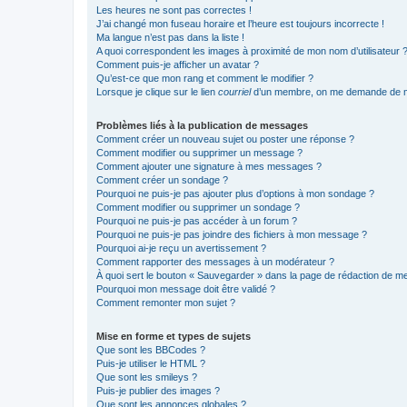
Les heures ne sont pas correctes !
J’ai changé mon fuseau horaire et l’heure est toujours incorrecte !
Ma langue n’est pas dans la liste !
A quoi correspondent les images à proximité de mon nom d’utilisateur 
Comment puis-je afficher un avatar ?
Qu’est-ce que mon rang et comment le modifier ?
Lorsque je clique sur le lien
courriel
d’un membre, on me demande de m
Problèmes liés à la publication de messages
Comment créer un nouveau sujet ou poster une réponse ?
Comment modifier ou supprimer un message ?
Comment ajouter une signature à mes messages ?
Comment créer un sondage ?
Pourquoi ne puis-je pas ajouter plus d’options à mon sondage ?
Comment modifier ou supprimer un sondage ?
Pourquoi ne puis-je pas accéder à un forum ?
Pourquoi ne puis-je pas joindre des fichiers à mon message ?
Pourquoi ai-je reçu un avertissement ?
Comment rapporter des messages à un modérateur ?
À quoi sert le bouton « Sauvegarder » dans la page de rédaction de 
Pourquoi mon message doit être validé ?
Comment remonter mon sujet ?
Mise en forme et types de sujets
Que sont les BBCodes ?
Puis-je utiliser le HTML ?
Que sont les smileys ?
Puis-je publier des images ?
Que sont les annonces globales ?