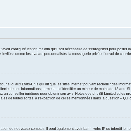
t avoir configuré les forums afin qu’il soit nécessaire de s’enregistrer pour poster
x invités comme les avatars personnalisés, la messagerie privée, l’envoi de courri
t une loi aux États-Unis qui dit que les sites Internet pouvant recueillir des infor
ollecte de ces informations permettant d’identifier un mineur de moins de 13 ans. S
tez un conseiller juridique pour obtenir son avis. Notez que phpBB Limited et les pr
gales de toutes sortes, à l’exception de celles mentionnées dans la question « Qui
réation de nouveaux comptes. Il peut également avoir banni votre IP ou interdit le no