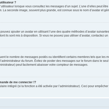
tilisateur ?
utilisateur lorsque vous consultez les messages d’un sujet. L’une d’elles peut êtr
rum. La seconde image, souvent plus grande, est connue sous le nom d’avatar et 
s pouvez ajouter un avatar en utilisant l’une des quatre méthodes d’avatar suivantes 
ont ils sont mis à disposition. Si vous ne pouvez pas utiliser d’avatar, contactez un
iquent le nombre de messages postés ou identifient certains membres tels que les 
ar l’administrateur du forum. Évitez de poster des messages sur le forum dans le seu
ministrateur) peut facilement abaisser votre compteur de messages.
mande de me connecter !?
re intégré (si la fonction a été activée par l’administrateur). Ceci pour empêcher l’u