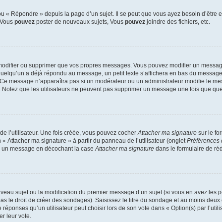
 « Répondre » depuis la page d’un sujet. Il se peut que vous ayez besoin d’être e
: Vous
pouvez
poster de nouveaux sujets, Vous
pouvez
joindre des fichiers, etc.
modifier ou supprimer que vos propres messages. Vous pouvez modifier un message
lqu’un a déjà répondu au message, un petit texte s’affichera en bas du message ind
n. Ce message n’apparaîtra pas si un modérateur ou un administrateur modifie le mes
ive. Notez que les utilisateurs ne peuvent pas supprimer un message une fois que qu
e l’utilisateur. Une fois créée, vous pouvez cocher
Attacher ma signature
sur le fo
 « Attacher ma signature » à partir du panneau de l’utilisateur (onglet
Préférences 
 à un message en décochant la case
Attacher ma signature
dans le formulaire de ré
ouveau sujet ou la modification du premier message d’un sujet (si vous en avez les p
 le droit de créer des sondages). Saisissez le titre du sondage et au moins deux o
onses qu’un utilisateur peut choisir lors de son vote dans « Option(s) par l’utilis
er leur vote.