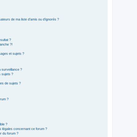
ateurs de ma liste d’amis ou d’ignorés ?
sultat ?
anche ?!
ages et sujets ?
a surveillance ?
 sujets ?
es de sujets ?
orum ?
ible ?
ns légales concernant ce forum ?
r du forum ?