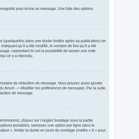
nregistré pour écrire un message. Une liste des options
 (quelquefois dans une durée limitée après sa publication) en
iquant qu’il a été modifié, le nombre de fois qu’il a été
sage, cependant ils ont la possibilité de laisser une note
elqu’un y a répondu.
rmulaire de rédaction de message. Vous pouvez aussi ajouter
du forum --> Modifier les préférences de message
). Par la suite,
daction de message.
ermissions), cliquez sur l’onglet
Sondage
sous la partie
ptions possibles, saisissez une option par ligne dans le
ateur », limiter la durée en jours du sondage (mettre « 0 » pour