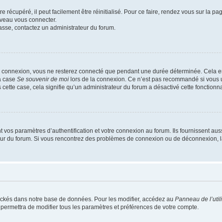
 récupéré, il peut facilement être réinitialisé. Pour ce faire, rendez vous sur la p
uveau vous connecter.
passe, contactez un administrateur du forum.
e connexion, vous ne resterez connecté que pendant une durée déterminée. Cela em
la case
Se souvenir de moi
lors de la connexion. Ce n’est pas recommandé si vous u
s cette case, cela signifie qu’un administrateur du forum a désactivé cette fonctionna
os paramètres d’authentification et votre connexion au forum. Ils fournissent aussi
teur du forum. Si vous rencontrez des problèmes de connexion ou de déconnexion, l
ockés dans notre base de données. Pour les modifier, accédez au
Panneau de l’util
 permettra de modifier tous les paramètres et préférences de votre compte.