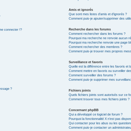
Amis et ignorés
Que sont mes listes d’amis et d’ignorés ?
?
Comment puis-je ajouter/supprimer des utilis
Recherche dans les forums
e connecter !?
Comment rechercher dans les forums ?
Pourquoi ma recherche ne renvoie aucun ré
Pourquoi ma recherche renvoie une page bl
Comment rechercher des membres ?
Comment puis-je trouver mes propres mess
Surveillance et favoris
Quelle est la différence entre les favoris et l
Comment mettre en favoris ou surveiller des
Comment surveiller des forums ?
Comment puis-je supprimer mes surveillanc
message ?
Fichiers joints
Quels fichiers joints sont autorisés sur ce f
Comment trouver tous mes fichiers joints ?
Concernant phpBB
Qui a développé ce logiciel de forum ?
Pourquoi la fonctionnalité X n’est pas dispon
Qui contacter pour les abus ou les questio
Comment puis-je contacter un administrateu