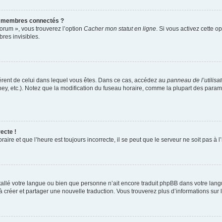
s membres connectés ?
forum », vous trouverez l’option
Cacher mon statut en ligne
. Si vous activez cette o
es invisibles.
ifférent de celui dans lequel vous êtes. Dans ce cas, accédez au
panneau de l’utilisa
ney, etc.). Notez que la modification du fuseau horaire, comme la plupart des para
ecte !
aire et que l’heure est toujours incorrecte, il se peut que le serveur ne soit pas à
installé votre langue ou bien que personne n’ait encore traduit phpBB dans votre l
s à créer et partager une nouvelle traduction. Vous trouverez plus d’informations sur l