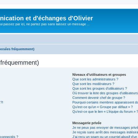
cation et d'échanges d'Olivier
i passez par ici, ne partez pas sans laissez un message ...
 posées fréquemment)
s fréquemment)
Niveaux d’utilisateurs et groupes
Que sont les administrateurs ?
Que sont les modérateurs ?
Que sont les groupes d’utilisateurs ?
Où trouver la liste des groupes d’utilisateur
Comment devenir chef de groupe ?
 ?!
Pourquoi certains membres apparaissent dan
Qu’est-ce qu’un « Groupe par défaut » ?
Qu’est-ce que le lien « L’équipe du forum » 
Messagerie privée
Je ne peux pas envoyer de messages privé
Je reçois sans arrêt des messages indésira
 connectés ?
J’ai reçu un spam ou un courriel abusif d’u