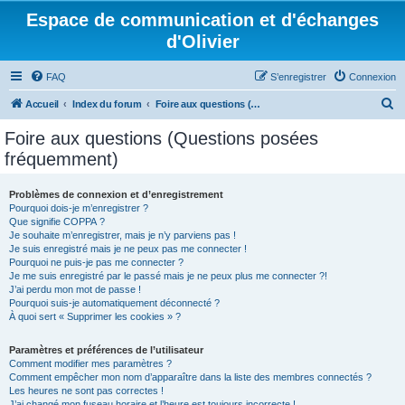
Espace de communication et d'échanges
d'Olivier
FAQ
S’enregistrer
Connexion
R
Accueil
Index du forum
Foire aux questions (Questions posées fréquemment)
e
Foire aux questions (Questions posées
c
fréquemment)
h
e
Problèmes de connexion et d’enregistrement
Pourquoi dois-je m’enregistrer ?
r
Que signifie COPPA ?
c
Je souhaite m’enregistrer, mais je n’y parviens pas !
Je suis enregistré mais je ne peux pas me connecter !
h
Pourquoi ne puis-je pas me connecter ?
Je me suis enregistré par le passé mais je ne peux plus me connecter ?!
e
J’ai perdu mon mot de passe !
r
Pourquoi suis-je automatiquement déconnecté ?
À quoi sert « Supprimer les cookies » ?
Paramètres et préférences de l’utilisateur
Comment modifier mes paramètres ?
Comment empêcher mon nom d’apparaître dans la liste des membres connectés ?
Les heures ne sont pas correctes !
J’ai changé mon fuseau horaire et l’heure est toujours incorrecte !