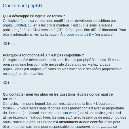
Concernant phpBB
Qui a développé ce logiciel de forum ?
Ce logiciel (dans sa version non modifiée) est développé et distribué par
phpBB Limited
, qui en a les droits d’auteur. Il est publié sous la licence
publique générale GNU version 2 (GPL-2.0) et peut être diffusé librement. Pour
plus d’informations, visitez la page «
À propos de phpBB
» (en anglais).
Haut
Pourquoi la fonctionnalité X n’est pas disponible ?
Ce logiciel a été développé et mis sous licence par phpBB Limited. Si vous
pensez qu’une fonctionnalité nécessite d’être ajoutée, visitez la page
phpBB Ideas
(en anglais) où vous pouvez voter pour des idées proposées ou
en suggérer de nouvelles.
Haut
Qui contacter pour les abus ou les questions légales concernant ce
forum ?
Contactez n’importe lequel des administrateurs de la liste « L’équipe du
forum ». Si vous restez sans réponse alors prenez contact avec le propriétaire
du domaine (en faisant une
recherche sur whois
) ou si un service gratuit est
utilisé (exemple : Yahoo!, Free, f2s.com, etc.), avec le service de gestion ou des
abus. Notez que phpBB Limited
n’a absolument aucun contrôle
et ne peut
être, en aucun cas, tenu pour responsable sur
comment
,
où
ou
par qui
ce