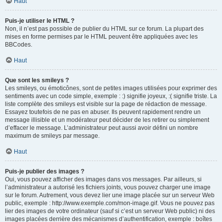
Haut
Puis-je utiliser le HTML ?
Non, il n’est pas possible de publier du HTML sur ce forum. La plupart des
mises en forme permises par le HTML peuvent être appliquées avec les
BBCodes.
Haut
Que sont les smileys ?
Les smileys, ou émoticônes, sont de petites images utilisées pour exprimer des
sentiments avec un code simple, exemple : :) signifie joyeux, :( signifie triste. La
liste complète des smileys est visible sur la page de rédaction de message.
Essayez toutefois de ne pas en abuser. Ils peuvent rapidement rendre un
message illisible et un modérateur peut décider de les retirer ou simplement
d’effacer le message. L’administrateur peut aussi avoir défini un nombre
maximum de smileys par message.
Haut
Puis-je publier des images ?
Oui, vous pouvez afficher des images dans vos messages. Par ailleurs, si
l’administrateur a autorisé les fichiers joints, vous pouvez charger une image
sur le forum. Autrement, vous devez lier une image placée sur un serveur Web
public, exemple : http://www.exemple.com/mon-image.gif. Vous ne pouvez pas
lier des images de votre ordinateur (sauf si c’est un serveur Web public) ni des
images placées derrière des mécanismes d’authentification, exemple : boîtes