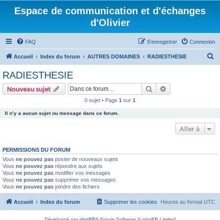
Espace de communication et d'échanges
d'Olivier
FAQ
S’enregistrer
Connexion
R
Accueil
Index du forum
AUTRES DOMAINES
RADIESTHESIE
e
RADIESTHESIE
c
Rechercher
Recherche avanc
Nouveau sujet
h
0 sujet • Page
1
sur
1
e
Il n’y a aucun sujet ou message dans ce forum.
r
c
Aller à
h
PERMISSIONS DU FORUM
e
Vous
ne pouvez pas
poster de nouveaux sujets
r
Vous
ne pouvez pas
répondre aux sujets
Vous
ne pouvez pas
modifier vos messages
Vous
ne pouvez pas
supprimer vos messages
Vous
ne pouvez pas
joindre des fichiers
Accueil
Index du forum
Supprimer les cookies
Heures au format
UTC
Développé par
phpBB
® Forum Software © phpBB Limited