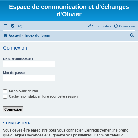
Espace de communication et d'échanges
d'Olivier
FAQ
S’enregistrer
Connexion
R
Accueil
Index du forum
e
Connexion
c
h
Nom d’utilisateur :
e
r
Mot de passe :
c
h
Se souvenir de moi
e
Cacher mon statut en ligne pour cette session
r
S’ENREGISTRER
Vous devez être enregistré pour vous connecter. L’enregistrement ne prend
que quelques secondes et augmente vos possibilités. L’administrateur du