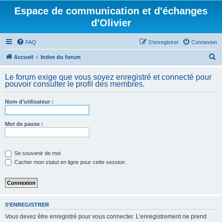
Espace de communication et d'échanges
d'Olivier
FAQ
S’enregistrer
Connexion
R
Accueil
Index du forum
e
Le forum exige que vous soyez enregistré et connecté pour
c
pouvoir consulter le profil des membres.
h
Nom d’utilisateur :
e
r
Mot de passe :
c
h
e
Se souvenir de moi
Cacher mon statut en ligne pour cette session
r
S’ENREGISTRER
Vous devez être enregistré pour vous connecter. L’enregistrement ne prend